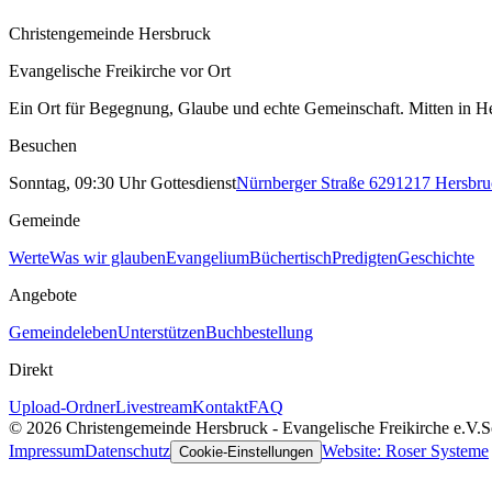
Christengemeinde Hersbruck
Evangelische Freikirche vor Ort
Ein Ort für Begegnung, Glaube und echte Gemeinschaft. Mitten in He
Besuchen
Sonntag, 09:30 Uhr Gottesdienst
Nürnberger Straße 62
91217
Hersbru
Gemeinde
Werte
Was wir glauben
Evangelium
Büchertisch
Predigten
Geschichte
Angebote
Gemeindeleben
Unterstützen
Buchbestellung
Direkt
Upload-Ordner
Livestream
Kontakt
FAQ
©
2026
Christengemeinde Hersbruck - Evangelische Freikirche e.V.
S
Impressum
Datenschutz
Website: Roser Systeme
Cookie-Einstellungen