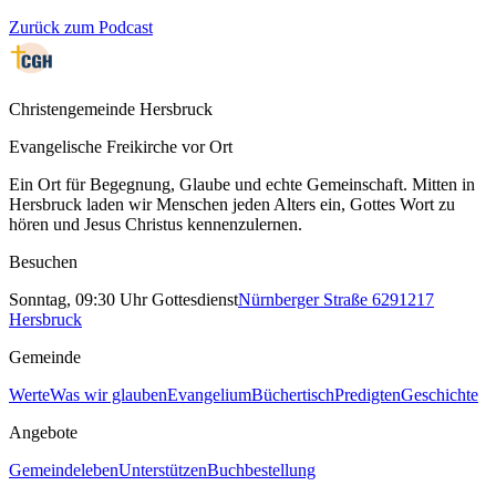
Zurück zum Podcast
Christengemeinde Hersbruck
Evangelische Freikirche vor Ort
Ein Ort für Begegnung, Glaube und echte Gemeinschaft. Mitten in
Hersbruck laden wir Menschen jeden Alters ein, Gottes Wort zu
hören und Jesus Christus kennenzulernen.
Besuchen
Sonntag, 09:30 Uhr Gottesdienst
Nürnberger Straße 62
91217
Hersbruck
Gemeinde
Werte
Was wir glauben
Evangelium
Büchertisch
Predigten
Geschichte
Angebote
Gemeindeleben
Unterstützen
Buchbestellung