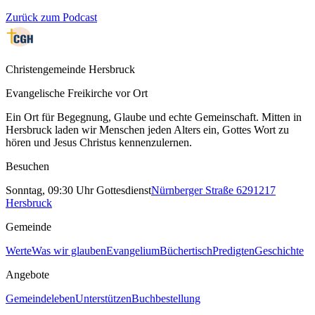
Zurück zum Podcast
Christengemeinde Hersbruck
Evangelische Freikirche vor Ort
Ein Ort für Begegnung, Glaube und echte Gemeinschaft. Mitten in
Hersbruck laden wir Menschen jeden Alters ein, Gottes Wort zu
hören und Jesus Christus kennenzulernen.
Besuchen
Sonntag, 09:30 Uhr Gottesdienst
Nürnberger Straße 62
91217
Hersbruck
Gemeinde
Werte
Was wir glauben
Evangelium
Büchertisch
Predigten
Geschichte
Angebote
Gemeindeleben
Unterstützen
Buchbestellung