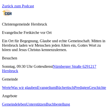
Zurück zum Podcast
Christengemeinde Hersbruck
Evangelische Freikirche vor Ort
Ein Ort für Begegnung, Glaube und echte Gemeinschaft. Mitten in
Hersbruck laden wir Menschen jeden Alters ein, Gottes Wort zu
hören und Jesus Christus kennenzulernen.
Besuchen
Sonntag, 09:30 Uhr Gottesdienst
Nürnberger Straße 62
91217
Hersbruck
Gemeinde
Werte
Was wir glauben
Evangelium
Büchertisch
Predigten
Geschichte
Angebote
Gemeindeleben
Unterstützen
Buchbestellung